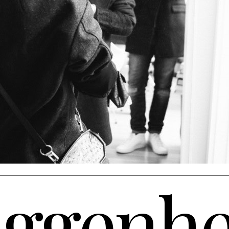
ggenh